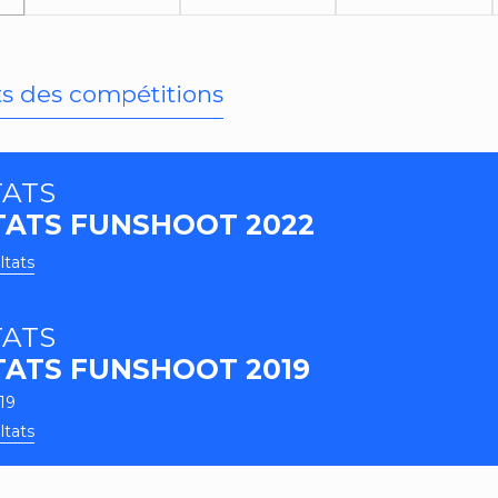
ts des compétitions
TATS
TATS FUNSHOOT 2022
ltats
TATS
TATS FUNSHOOT 2019
019
ltats