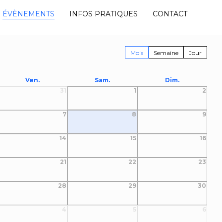
ÉVÈNEMENTS
INFOS PRATIQUES
CONTACT
Mois
Semaine
Jour
Ven.
Sam.
Dim.
31
1
2
7
8
9
14
15
16
21
22
23
28
29
30
4
5
6