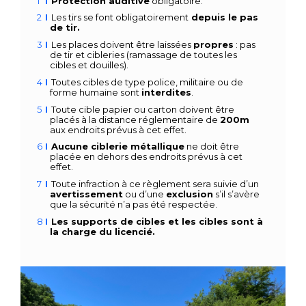
Protection auditive
obligatoire.
Les tirs se font obligatoirement
depuis le pas
de tir.
Les places doivent être laissées
propres
: pas
de tir et cibleries
(ramassage de toutes les
cibles et douilles).
Toutes cibles de type police, militaire ou de
forme humaine sont
i
nterdites
.
Toute cible papier ou carton doivent être
placés à la distance
réglementaire de
200m
aux endroits prévus à cet effet.
Aucune ciblerie métallique
ne doit être
placée en dehors des
endroits prévus à cet
effet.
Toute infraction à ce règlement sera suivie d’un
avertissement
ou d’une
exclusion
s’il s’avère
que la sécurité n’a pas été respectée.
Les supports de cibles et les cibles sont à
la charge du licencié.