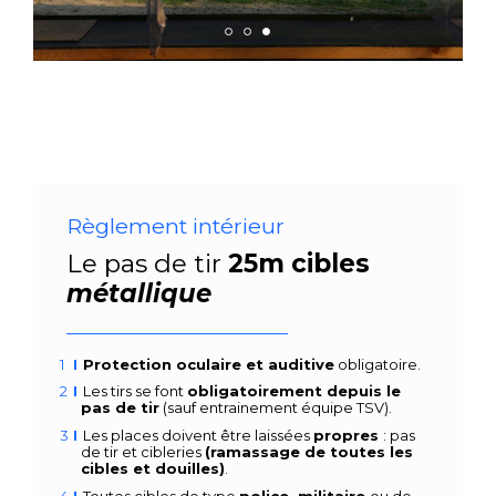
Règlement intérieur
Le pas de tir
25m
cibles
métallique
Protection oculaire et auditive
obligatoire.
Les tirs se font
obligatoirement depuis le
pas de tir
(sauf entrainement équipe TSV).
Les places doivent être laissées
propres
: pas
de tir et cibleries
(ramassage de toutes les
cibles et douilles)
.
Toutes cibles de type
police, militaire
ou de