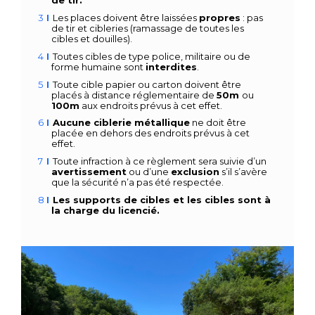
de tir.
Les places doivent être laissées
propres
: pas
de tir et cibleries
(ramassage de toutes les
cibles et douilles).
Toutes cibles de type police, militaire ou de
forme humaine sont
i
nterdites
.
Toute cible papier ou carton doivent être
placés à distance
réglementaire de
50m
ou
1
00m
aux endroits prévus à cet effet.
Aucune ciblerie métallique
ne doit être
placée en dehors des
endroits prévus à cet
effet.
Toute infraction à ce règlement sera suivie d’un
avertissement
ou d’une
exclusion
s’il s’avère
que la sécurité n’a pas été respectée.
Les supports de cibles et les cibles sont à
la charge du licencié.